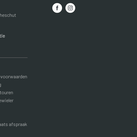
heschut
tie
 voorwaarden
g
etouren
ewieler
aats afspraak