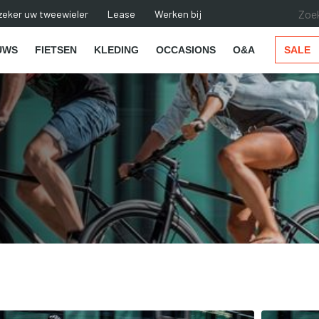
zeker uw tweewieler
Lease
Werken bij
UWS
FIETSEN
KLEDING
OCCASIONS
O&A
SALE