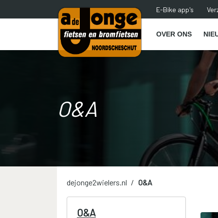
E-Bike app's
Ver
OVER ONS
NIE
O&A
dejonge2wielers.nl
O&A
O&A