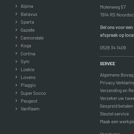
Alpina
Molenweg 57
Batavus
7914 RS Noordsc
Sparta
Bel ons voor een
Gazelle
afspraak op loca
Cannondale
Koga
0528 34 1409
Cortina
Sym
SERVICE
Loekie
Algemene Bovag
Lovens
Privacy Verklarin
Piaggio
Verzending en R
Super Socco
Verzeker uw twe
Peugeot
Gespreid betalen
VanRaam
Sleutel service
Maak een werkpl
Vacatures