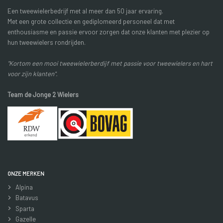
Een tweewielerbedrijf met al meer dan 50 jaar ervaring.
Met een grote collectie en gediplomeerd personeel dat met
enthousiasme en passie ervoor zorgen dat onze klanten met plezier op
hun tweewielers rondrijden.
"Kortom een mooi tweewielerberdijf met passie voor tweewielers en hart
voor zijn klanten".
Team de Jonge 2 Wielers
ONZE MERKEN
Alpina
Batavus
Sparta
Gazelle