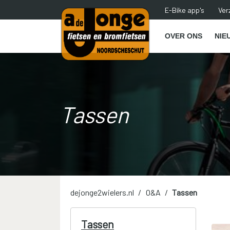
E-Bike app's
Ver
OVER ONS
NIE
Tassen
dejonge2wielers.nl
O&A
Tassen
Tassen