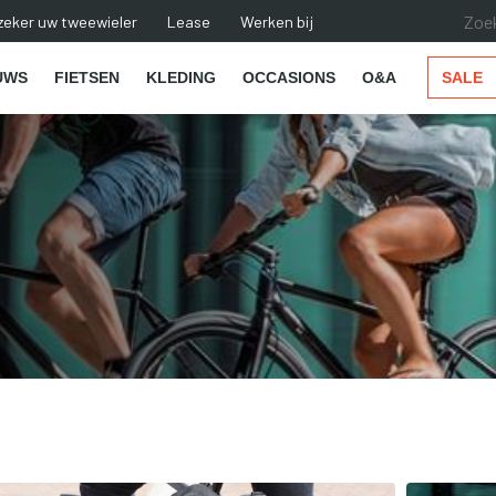
zeker uw tweewieler
Lease
Werken bij
UWS
FIETSEN
KLEDING
OCCASIONS
O&A
SALE