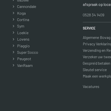
afspraak op loca
Cannondale
Koga
0528 34 1409
Cortina
Sym
SERVICE
Loekie
Algemene Bovag
Lovens
Privacy Verklarin
Piaggio
Verzending en R
Super Socco
Verzeker uw twe
Peugeot
Gespreid betalen
VanRaam
Sleutel service
Maak een werkpl
Vacatures