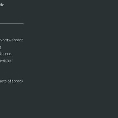
tie
 voorwaarden
g
etouren
ewieler
aats afspraak