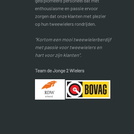
gediplomeerd personeel dat met
enthousiasme en passie ervoor
zorgen dat onze klanten met plezier
op hun tweewielers rondrijden.
"Kortom een mooi tweewielerberdijf
met passie voor tweewielers en
hart voor zijn klanten".
Team de Jonge 2 Wielers