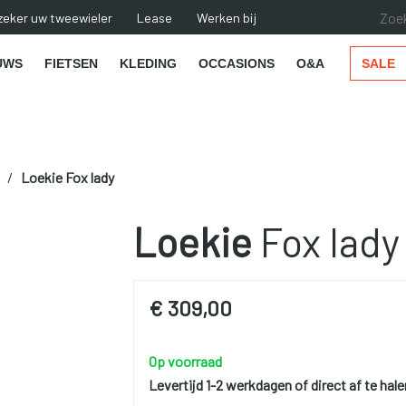
zeker uw tweewieler
Lease
Werken bij
UWS
FIETSEN
KLEDING
OCCASIONS
O&A
SALE
n
Loekie
Fox lady
Loekie
Fox lady
€ 309,00
Op voorraad
Levertijd 1-2 werkdagen of direct af te hale