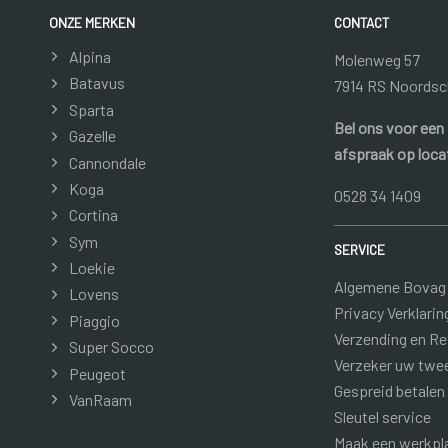
ONZE MERKEN
CONTACT
Alpina
Molenweg 57
Batavus
7914 RS Noordsc
Sparta
Bel ons voor een
Gazelle
afspraak op loca
Cannondale
Koga
0528 34 1409
Cortina
Sym
SERVICE
Loekie
Algemene Bovag
Lovens
Privacy Verklarin
Piaggio
Verzending en R
Super Socco
Verzeker uw twe
Peugeot
Gespreid betalen
VanRaam
Sleutel service
Maak een werkpl