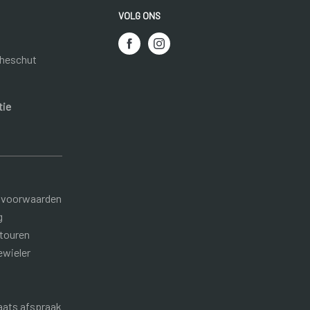
VOLG ONS
heschut
tie
 voorwaarden
g
etouren
ewieler
aats afspraak