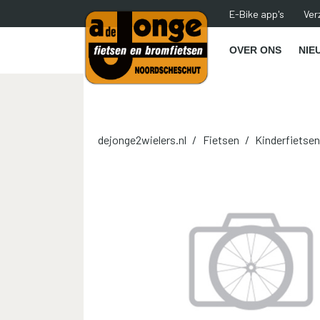
E-Bike app's
Ver
OVER ONS
NIE
dejonge2wielers.nl
Fietsen
Kinderfietse