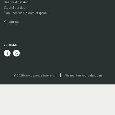
Gespreid betalen
Sleutel service
Maak een werkplaats afspraak
Vacatures
VOLG ONS
© 2026 www.dejonge2wielers.nl
Alle rechten voorbehouden