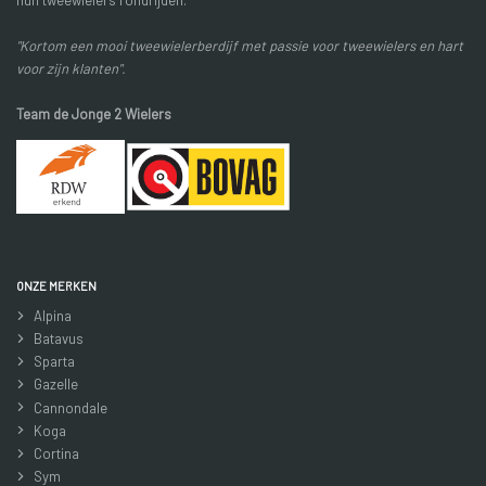
"Kortom een mooi tweewielerberdijf met passie voor tweewielers en hart
voor zijn klanten".
Team de Jonge 2 Wielers
ONZE MERKEN
Alpina
Batavus
Sparta
Gazelle
Cannondale
Koga
Cortina
Sym