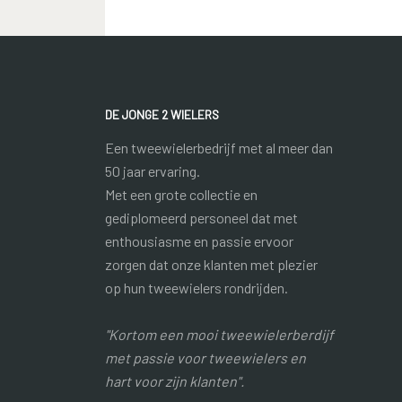
DE JONGE 2 WIELERS
Een tweewielerbedrijf met al meer dan
50 jaar ervaring.
Met een grote collectie en
gediplomeerd personeel dat met
enthousiasme en passie ervoor
zorgen dat onze klanten met plezier
op hun tweewielers rondrijden.
"Kortom een mooi tweewielerberdijf
met passie voor tweewielers en
hart voor zijn klanten".