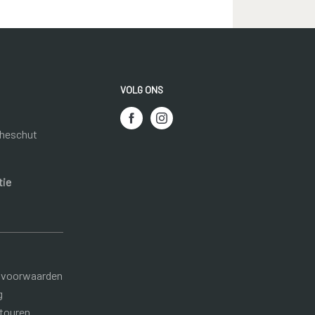
VOLG ONS
heschut
tie
 voorwaarden
g
etouren