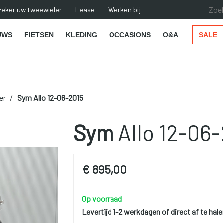
zeker uw tweewieler
Lease
Werken bij
UWS
FIETSEN
KLEDING
OCCASIONS
O&A
SALE
er
Sym
Allo 12-06-2015
Sym
Allo 12-06
€ 895,00
Op voorraad
Levertijd 1-2 werkdagen of direct af te hale