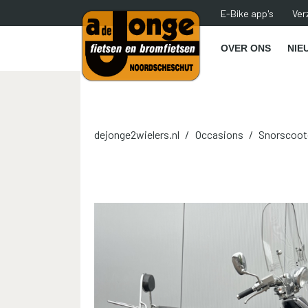
E-Bike app's
Ver
OVER ONS
NIE
dejonge2wielers.nl
Occasions
Snorscoot