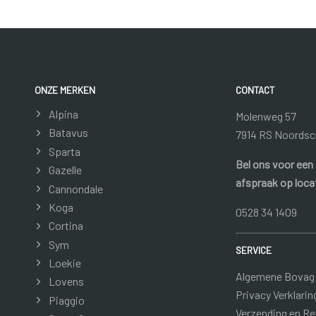
ONZE MERKEN
CONTACT
Alpina
Molenweg 57
Batavus
7914 RS Noordsc
Sparta
Bel ons voor een
Gazelle
afspraak op loca
Cannondale
Koga
0528 34 1409
Cortina
Sym
SERVICE
Loekie
Algemene Bovag
Lovens
Privacy Verklarin
Piaggio
Verzending en R