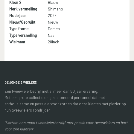
Kleur 2
Blauw
Merk versnelling
Shimano
Modeljaar
2025
Nieuw/Gebruikt
Nieuw
Type frame
Dames
Type versnelling
Naaf
Wielmaat
28inch
DE JONGE 2 WIELERS
Een tweewielerbedrijf met al meer dan 50 jaar ervaring.
Met een grote collectie en gediplomeerd personeel dat met
enthousiasme en passie ervoor zorgen dat onze klanten met plezier op
hun tweewielers rondrijden.
"Kortom een mooi tweewielerberdijf met passie voor tweewielers en hart
voor zijn klanten".